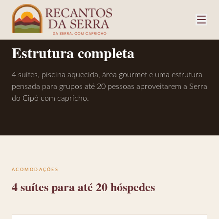
SÍTIO RECANTO DOS IPÊS
Estrutura completa
4 suítes, piscina aquecida, área gourmet e uma estrutura
pensada para grupos até 20 pessoas aproveitarem a Serra
do Cipó com capricho.
ACOMODAÇÕES
4 suítes para até 20 hóspedes